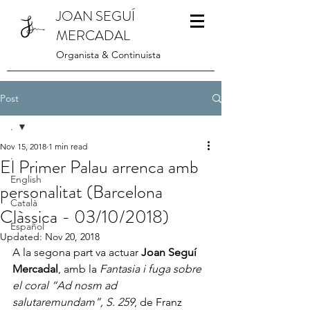
JOAN SEGUÍ
MERCADAL
Organista & Continuista
Post
.
Nov 15, 2018
1 min read
.
El Primer Palau arrenca amb
English
personalitat (Barcelona
Català
Clàssica - 03/10/2018)
Español
Updated:
Nov 20, 2018
A la segona part va actuar 
Joan Seguí 
Mercadal
, amb la 
Fantasia i fuga sobre 
el coral “Ad nosm ad 
salutaremundam”, S. 259
, de Franz 