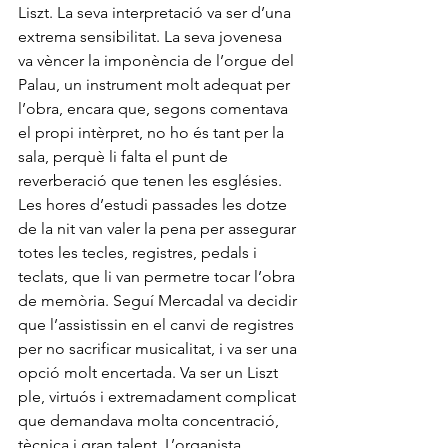
Liszt. La seva interpretació va ser d’una 
extrema sensibilitat. La seva jovenesa 
va vèncer la imponència de l’orgue del 
Palau, un instrument molt adequat per 
l’obra, encara que, segons comentava 
el propi intèrpret, no ho és tant per la 
sala, perquè li falta el punt de 
reverberació que tenen les esglésies. 
Les hores d’estudi passades les dotze 
de la nit van valer la pena per assegurar 
totes les tecles, registres, pedals i 
teclats, que li van permetre tocar l’obra 
de memòria. Seguí Mercadal va decidir 
que l’assistissin en el canvi de registres 
per no sacrificar musicalitat, i va ser una 
opció molt encertada. Va ser un Liszt 
ple, virtuós i extremadament complicat 
que demandava molta concentració, 
tècnica i gran talent. L’organista 