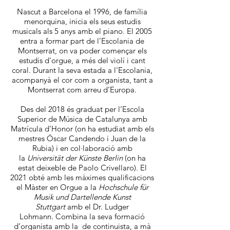
Nascut a Barcelona el 1996, de família
menorquina, inicia els seus estudis
musicals als 5 anys amb el piano. El 2005
entra a formar part de l’Escolania de
Montserrat, on va poder començar els
estudis d'orgue, a més del violí i cant
coral. Durant la seva estada a l'Escolania,
acompanyà el cor com a organista, tant a
Montserrat com arreu d’Europa.
Des del 2018 és graduat per l’Escola
Superior de Música de Catalunya amb
Matrícula d’Honor (on ha estudiat amb els
mestres Óscar Candendo i Juan de la
Rubia) i en col·laboració amb
la
Universität der Künste Berlin
(on ha
estat deixeble de Paolo Crivellaro). El
2021 obté amb les màximes qualificacions
el Màster en Orgue a la
Hochschule für
Musik und Dartellende Kunst
Stuttgart
amb el Dr. Ludger
Lohmann.
Combina la seva formació
d’organista amb la de continuista, a mà