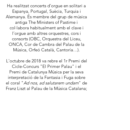
Ha realitzat concerts d’orgue en solitari a
Espanya, Portugal, Suècia, Turquia i
Alemanya. És membre del grup de música
antiga The Ministers of Pastime i
col·labora habitualment amb el clave i
l’orgue amb altres orquestres, cors i
consorts (OBC, Orquestra del Liceu,
ONCA, Cor de Cambra del Palau de la
Música, Orfeó Català, Cantoría…).
L'octubre de 2018 va rebre el 1r Premi del
Cicle-Concurs "El Primer Palau" i el
Premi de Catalunya Música per la seva
interpretació de la Fantasia i Fuga sobre
el coral "
Ad nos, ad salutarem undam
" de
Franz Liszt al Palau de la Música Catalana;
i l'octubre de 2020 va obtenir el
Primer
Premio
del
II Concurso Nacional de
Órgano "Francisco Salinas"
a Burgos.
Altres reconeixements inclouen el 1r
Premi del
III Concurso Nacional de
Jóvenes Organistas "Ioannes Baptista