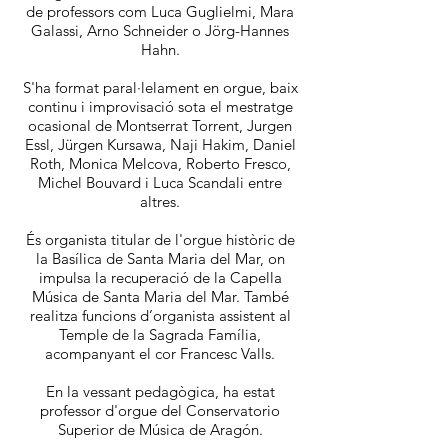
de professors com Luca Guglielmi, Mara
Galassi, Arno Schneider o Jörg-Hannes
Hahn.
S'ha format paral·lelament en orgue, baix
continu i improvisació sota el mestratge
ocasional de Montserrat Torrent, Jurgen
Essl, Jürgen Kursawa, Naji Hakim, Daniel
Roth, Monica Melcova, Roberto Fresco,
Michel Bouvard i Luca Scandali entre
altres.
És organista titular de l'orgue històric de
la Basílica de Santa Maria del Mar, on
impulsa la recuperació de la Capella
Música de Santa Maria del Mar. També
realitza funcions d’organista assistent al
Temple de la Sagrada Família,
acompanyant el cor Francesc Valls.
En la vessant pedagògica, ha estat
professor d'orgue del Conservatorio
Superior de Música de Aragón.